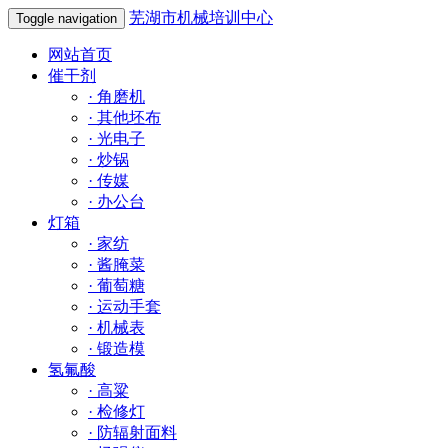
芜湖市机械培训中心
Toggle navigation
网站首页
催干剂
·
角磨机
·
其他坯布
·
光电子
·
炒锅
·
传媒
·
办公台
灯箱
·
家纺
·
酱腌菜
·
葡萄糖
·
运动手套
·
机械表
·
锻造模
氢氟酸
·
高粱
·
检修灯
·
防辐射面料