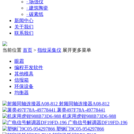
·
场强仪
·
建筑陶瓷
·
碳素纸
新闻中心
关于我们
联系我们
当前位置
首页
>
指纹采集仪
展开更多菜单
眼霜
编程开发软件
其他模具
信报箱
环保设备
均衡器
射频同轴连接器A08-812
薯类497F78A-49778441
机床用虎钳988B73D6-988
广电信号解调器DF19FD-196
塑钢门9C05-954297866