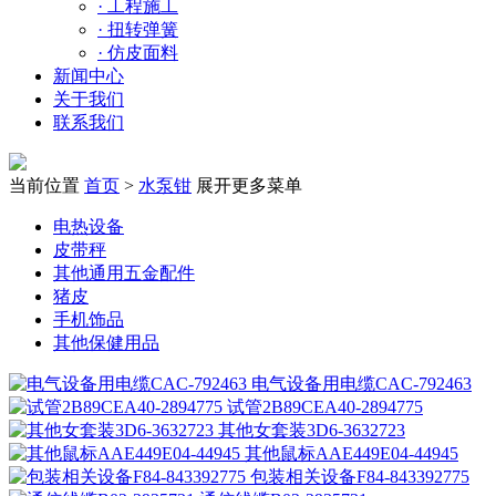
·
工程施工
·
扭转弹簧
·
仿皮面料
新闻中心
关于我们
联系我们
当前位置
首页
>
水泵钳
展开更多菜单
电热设备
皮带秤
其他通用五金配件
猪皮
手机饰品
其他保健用品
电气设备用电缆CAC-792463
试管2B89CEA40-2894775
其他女套装3D6-3632723
其他鼠标AAE449E04-44945
包装相关设备F84-843392775