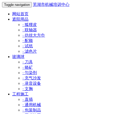
芜湖市机械培训中心
Toggle navigation
网站首页
遮阳用品
·
狐狸皮
·
联轴器
·
仿丝大方巾
·
配额
·
试纸
·
滤色片
玻璃球
·
刀具
·
铬矿
·
匀染剂
·
充气沙发
·
录音设备
·
文胸
工程施工
·
直插
·
通用机械
·
包装制品