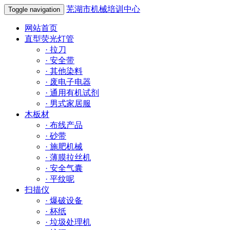
芜湖市机械培训中心
Toggle navigation
网站首页
直型荧光灯管
·
拉刀
·
安全带
·
其他染料
·
废电子电器
·
通用有机试剂
·
男式家居服
木板材
·
布线产品
·
砂带
·
施肥机械
·
薄膜拉丝机
·
安全气囊
·
平纹呢
扫描仪
·
爆破设备
·
杯纸
·
垃圾处理机