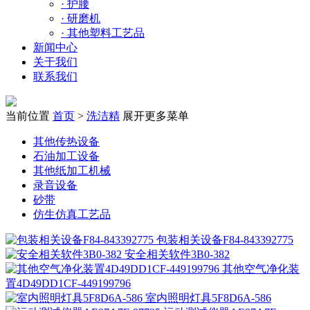
·
护腰
·
研磨机
·
其他塑料工艺品
新闻中心
关于我们
联系我们
当前位置
首页
>
洗洁精
展开更多菜单
其他传热设备
石油加工设备
其他纸加工机械
录音设备
砂带
仿生仿真工艺品
包装相关设备F84-843392775
安全相关软件3B0-382
其他空气净化装
置4D49DD1CF-449199796
室内照明灯具5F8D6A-586