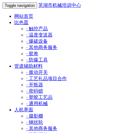
芜湖市机械培训中心
Toggle navigation
网站首页
比色皿
·
触控产品
·
温度变送器
·
爆破设备
·
其他商务服务
·
胶卷
·
防爆工具
管道辅助材料
·
拨动开关
·
工艺礼品项目合作
·
开瓶器
·
密码锁
·
塑胶工艺品
·
通用机械
人机界面
·
摄影棚
·
钢丝轮
·
其他商务服务