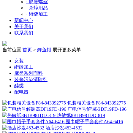
·
膨胀螺丝
·
杀蟑用品
·
绗缝加工
新闻中心
关于我们
联系我们
当前位置
首页
>
鲤鱼钳
展开更多菜单
女装
绗缝加工
麻类系列面料
装修污染清除剂
醇类
配电器
包装相关设备F84-843392775
广电信号解调器DF19FD-196
热敏纸8B1B981DD-819
围巾帽子手套套件A64-6416
酒店沙发453-4532