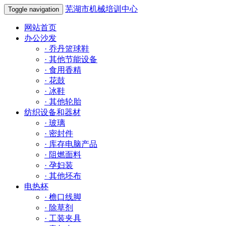
芜湖市机械培训中心
Toggle navigation
网站首页
办公沙发
·
乔丹篮球鞋
·
其他节能设备
·
食用香精
·
花鼓
·
冰鞋
·
其他轮胎
纺织设备和器材
·
玻璃
·
密封件
·
库存电脑产品
·
阻燃面料
·
孕妇装
·
其他坯布
电热杯
·
檐口线脚
·
除草剂
·
工装夹具