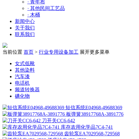
·
青年布
·
其他民间工艺品
·
木桶
新闻中心
关于我们
联系我们
当前位置
首页
>
行业专用设备加工
展开更多菜单
女式低靴
其他染料
汽车漆
电话机
频道转换器
碘化物
短信系统E04968-49688369
板弹簧38917768A-3891776
刀开关CC6-642
库存农用化学品7C4-741
齿轮泵EA7029568-729568