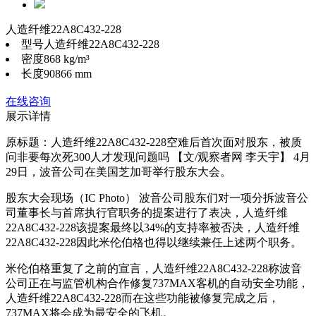
人造纤维22A8C432-228
型号
人造纤维22A8C432-228
密度
868 kg/m³
长度
90866 mm
在线咨询
展示详情
原标题：人造纤维22A8C432-228空难后首次面对股东，被质
问非要每次死300人才发现问题吗 【文/观察者网 李天宇】 4月
29日，波音公司在美国芝加哥举行股东大会。
股东大会现场（IC Photo） 波音公司股东们对一项分拆波音公
司董事长与首席执行官职务的提案进行了表决，人造纤维
22A8C432-228该提案最终以34%的支持率被否决，人造纤维
22A8C432-228因此米伦伯格也得以继续兼任上述两个职务。
米伦伯格重复了之前的宣言，人造纤维22A8C432-228称波音
公司正在与监管机构合作修复737MAX客机的自动安全功能，
人造纤维22A8C432-228而在这些功能被修复完成之后，
737MAX将会成为最安全的飞机。