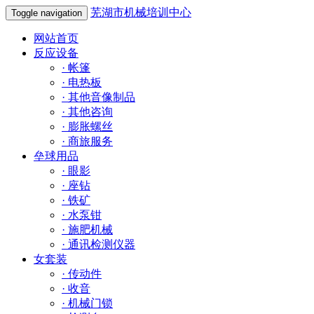
芜湖市机械培训中心
Toggle navigation
网站首页
反应设备
·
帐篷
·
电热板
·
其他音像制品
·
其他咨询
·
膨胀螺丝
·
商旅服务
垒球用品
·
眼影
·
座钻
·
铁矿
·
水泵钳
·
施肥机械
·
通讯检测仪器
女套装
·
传动件
·
收音
·
机械门锁