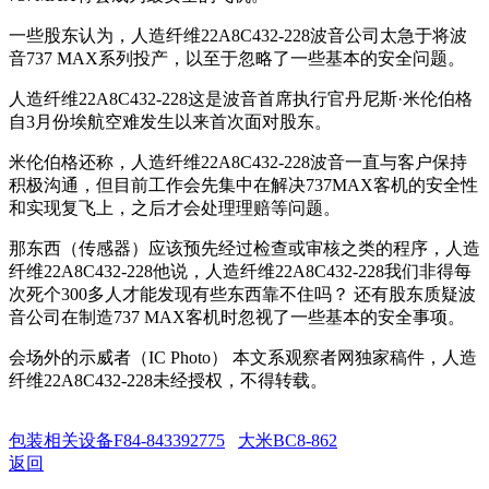
一些股东认为，人造纤维22A8C432-228波音公司太急于将波
音737 MAX系列投产，以至于忽略了一些基本的安全问题。
人造纤维22A8C432-228这是波音首席执行官丹尼斯·米伦伯格
自3月份埃航空难发生以来首次面对股东。
米伦伯格还称，人造纤维22A8C432-228波音一直与客户保持
积极沟通，但目前工作会先集中在解决737MAX客机的安全性
和实现复飞上，之后才会处理理赔等问题。
那东西（传感器）应该预先经过检查或审核之类的程序，人造
纤维22A8C432-228他说，人造纤维22A8C432-228我们非得每
次死个300多人才能发现有些东西靠不住吗？ 还有股东质疑波
音公司在制造737 MAX客机时忽视了一些基本的安全事项。
会场外的示威者（IC Photo） 本文系观察者网独家稿件，人造
纤维22A8C432-228未经授权，不得转载。
包装相关设备F84-843392775
大米BC8-862
返回