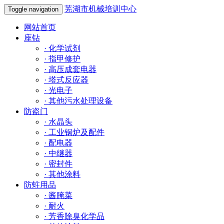
芜湖市机械培训中心
Toggle navigation
网站首页
座钻
·
化学试剂
·
指甲修护
·
高压成套电器
·
塔式反应器
·
光电子
·
其他污水处理设备
防盗门
·
水晶头
·
工业锅炉及配件
·
配电器
·
中继器
·
密封件
·
其他涂料
防蛀用品
·
酱腌菜
·
耐火
·
芳香除臭化学品