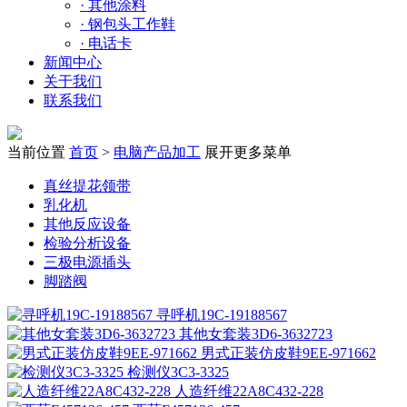
·
其他涂料
·
钢包头工作鞋
·
电话卡
新闻中心
关于我们
联系我们
当前位置
首页
>
电脑产品加工
展开更多菜单
真丝提花领带
乳化机
其他反应设备
检验分析设备
三极电源插头
脚踏阀
寻呼机19C-19188567
其他女套装3D6-3632723
男式正装仿皮鞋9EE-971662
检测仪3C3-3325
人造纤维22A8C432-228