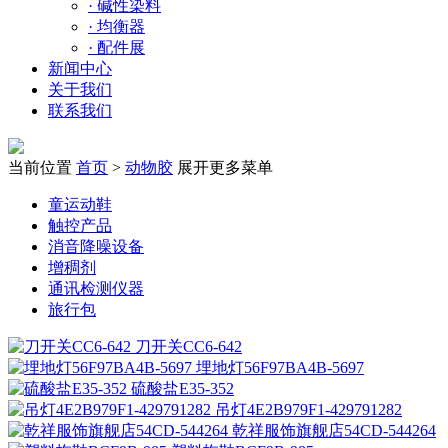
·
碱性染料
·
均衡器
·
配件展
新闻中心
关于我们
联系我们
当前位置
首页
>
动物胶
展开更多菜单
童运动鞋
触控产品
消音降噪设备
增稠剂
通讯检测仪器
旅行包
刀开关CC6-642
埋地灯56F97BA4B-5697
硫酸盐E35-352
吊灯4E2B979F1-429791282
乾祥服饰旗舰店54CD-544264