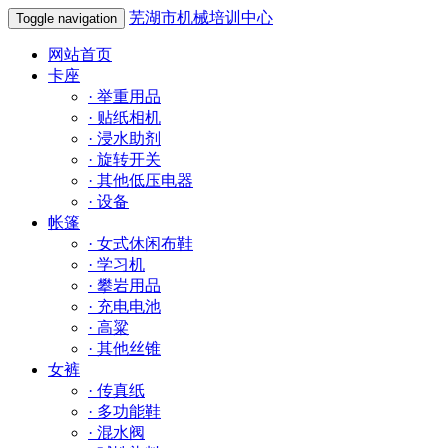
芜湖市机械培训中心
Toggle navigation
网站首页
卡座
·
举重用品
·
贴纸相机
·
浸水助剂
·
旋转开关
·
其他低压电器
·
设备
帐篷
·
女式休闲布鞋
·
学习机
·
攀岩用品
·
充电电池
·
高粱
·
其他丝锥
女裤
·
传真纸
·
多功能鞋
·
混水阀