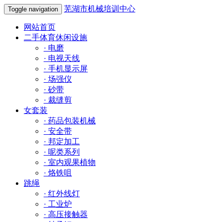
芜湖市机械培训中心
Toggle navigation
网站首页
二手体育休闲设施
·
电磨
·
电视天线
·
手机显示屏
·
场强仪
·
砂带
·
裁缝剪
女套装
·
药品包装机械
·
安全带
·
邦定加工
·
呢类系列
·
室内观果植物
·
烙铁咀
跳绳
·
红外线灯
·
工业炉
·
高压接触器