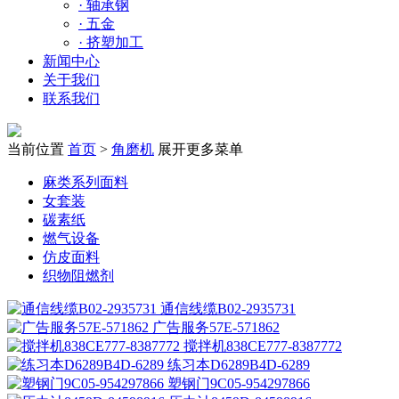
·
轴承钢
·
五金
·
挤塑加工
新闻中心
关于我们
联系我们
当前位置
首页
>
角磨机
展开更多菜单
麻类系列面料
女套装
碳素纸
燃气设备
仿皮面料
织物阻燃剂
通信线缆B02-2935731
广告服务57E-571862
搅拌机838CE777-8387772
练习本D6289B4D-6289
塑钢门9C05-954297866