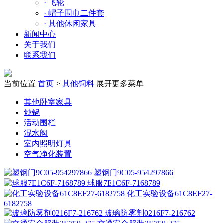
·
飞轮
·
帽子围巾二件套
·
其他休闲家具
新闻中心
关于我们
联系我们
当前位置
首页
>
其他饲料
展开更多菜单
其他卧室家具
炒锅
活动围栏
混水阀
室内照明灯具
空气净化装置
塑钢门9C05-954297866
球服7E1C6F-7168789
化工实验设备61C8EF27-
6182758
玻璃防雾剂0216F7-216762