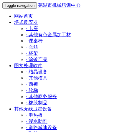
芜湖市机械培训中心
Toggle navigation
网站首页
塔式反应器
·
卡座
·
其他有色金属加工材
·
课桌椅
·
蚕丝
·
杯架
·
涂镀产品
图文处理软件
·
结晶设备
·
其他模具
·
西裤
·
软梯
·
其他商务服务
·
橡胶制品
其他无线卫星设备
·
电热板
·
浸水助剂
·
道路减速设备