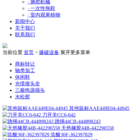
·
施肥机械
·
一次性拖鞋
·
室内观果植物
新闻中心
关于我们
联系我们
当前位置
首页
>
爆破设备
展开更多菜单
商标转让
轴类加工
休闲鞋
光缆接头盒
三极电源插头
水松胶
其他鼠标AAE449E04-44945
刀开关CC6-642
跳绳44CB-444898243
天然橡胶44B-442296558
盐酸36F-362397829