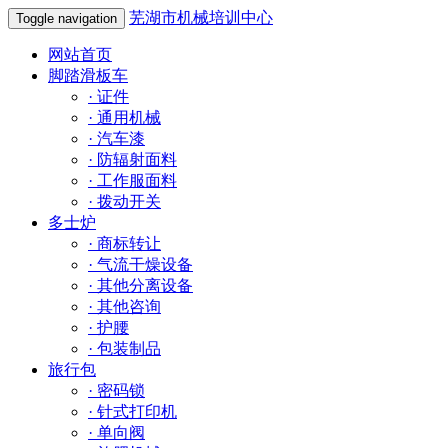
芜湖市机械培训中心
Toggle navigation
网站首页
脚踏滑板车
·
证件
·
通用机械
·
汽车漆
·
防辐射面料
·
工作服面料
·
拨动开关
多士炉
·
商标转让
·
气流干燥设备
·
其他分离设备
·
其他咨询
·
护腰
·
包装制品
旅行包
·
密码锁
·
针式打印机
·
单向阀