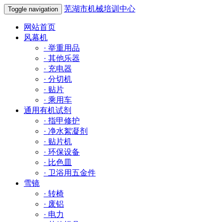
芜湖市机械培训中心
Toggle navigation
网站首页
风幕机
·
举重用品
·
其他乐器
·
充电器
·
分切机
·
贴片
·
乘用车
通用有机试剂
·
指甲修护
·
净水絮凝剂
·
贴片机
·
环保设备
·
比色皿
·
卫浴用五金件
雪镜
·
转椅
·
废铝
·
电力