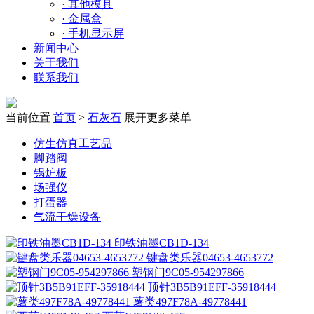
·
其他模具
·
金属盒
·
手机显示屏
新闻中心
关于我们
联系我们
当前位置
首页
>
石灰石
展开更多菜单
仿生仿真工艺品
脚踏阀
锅炉板
场强仪
打蛋器
气流干燥设备
印铁油墨CB1D-134
键盘类乐器04653-4653772
塑钢门9C05-954297866
顶针3B5B91EFF-35918444
薯类497F78A-49778441