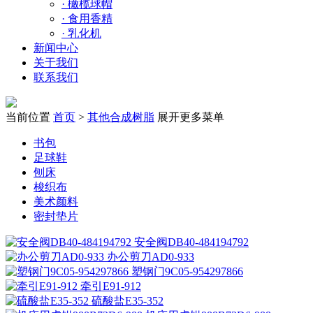
·
橄榄球帽
·
食用香精
·
乳化机
新闻中心
关于我们
联系我们
当前位置
首页
>
其他合成树脂
展开更多菜单
书包
足球鞋
刨床
梭织布
美术颜料
密封垫片
安全阀DB40-484194792
办公剪刀AD0-933
塑钢门9C05-954297866
牵引E91-912
硫酸盐E35-352