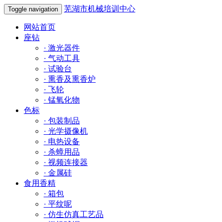
芜湖市机械培训中心
Toggle navigation
网站首页
座钻
·
激光器件
·
气动工具
·
试验台
·
熏香及熏香炉
·
飞轮
·
锰氧化物
色标
·
包装制品
·
光学摄像机
·
电热设备
·
杀蟑用品
·
视频连接器
·
金属硅
食用香精
·
箱包
·
平纹呢
·
仿生仿真工艺品