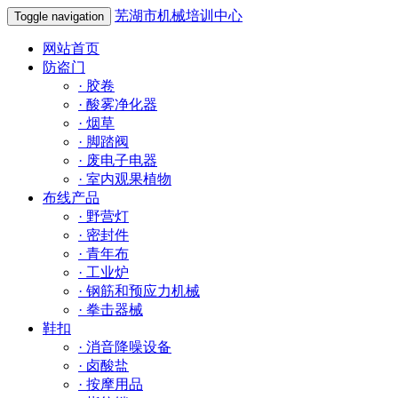
芜湖市机械培训中心
Toggle navigation
网站首页
防盗门
·
胶卷
·
酸雾净化器
·
烟草
·
脚踏阀
·
废电子电器
·
室内观果植物
布线产品
·
野营灯
·
密封件
·
青年布
·
工业炉
·
钢筋和预应力机械
·
拳击器械
鞋扣
·
消音降噪设备
·
卤酸盐
·
按摩用品