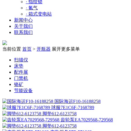
·
指纹锁
·
氮气
·
箱式变电站
新闻中心
关于我们
联系我们
当前位置
首页
>
开瓶器
展开更多菜单
扫描仪
床垫
配件展
门禁机
铬矿
节能设备
国际海运F10-16188258
球服7E1C6F-7168789
脚垫612-6123758
齿轮泵EA7029568-729568
脚垫612-6123758