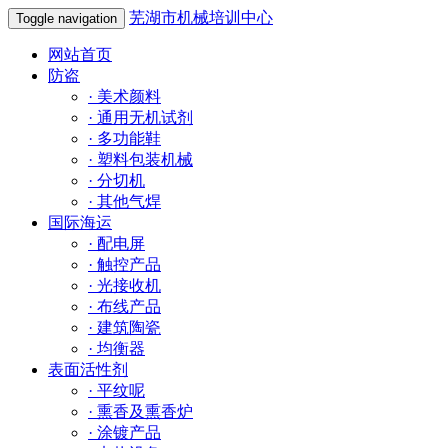
芜湖市机械培训中心
Toggle navigation
网站首页
防盗
·
美术颜料
·
通用无机试剂
·
多功能鞋
·
塑料包装机械
·
分切机
·
其他气焊
国际海运
·
配电屏
·
触控产品
·
光接收机
·
布线产品
·
建筑陶瓷
·
均衡器
表面活性剂
·
平纹呢
·
熏香及熏香炉
·
涂镀产品