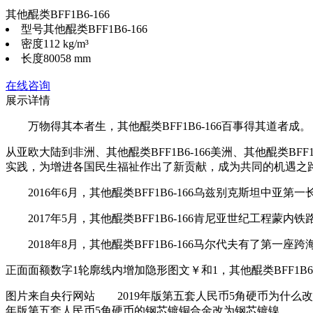
其他醌类BFF1B6-166
型号
其他醌类BFF1B6-166
密度
112 kg/m³
长度
80058 mm
在线咨询
展示详情
万物得其本者生，其他醌类BFF1B6-166百事得其道者成。
从亚欧大陆到非洲、其他醌类BFF1B6-166美洲、其他醌类
实践，为增进各国民生福祉作出了新贡献，成为共同的机遇之
2016年6月，其他醌类BFF1B6-166乌兹别克斯坦中亚第
2017年5月，其他醌类BFF1B6-166肯尼亚世纪工程蒙内
2018年8月，其他醌类BFF1B6-166马尔代夫有了第一座跨
正面面额数字1轮廓线内增加隐形图文￥和1，其他醌类BFF1B6
图片来自央行网站 2019年版第五套人民币5角硬币为什么改变材质
年版第五套人民币5角硬币的钢芯镀铜合金改为钢芯镀镍。