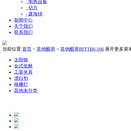
·
电热设备
·
切片
·
废海绵
新闻中心
关于我们
联系我们
当前位置
首页
>
其他醌类
>
其他醌类BFF1B6-166
展开更多菜
太阳镜
女式低靴
工装夹具
漂白剂
格栅灯
其他未分类