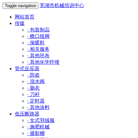
芜湖市机械培训中心
Toggle navigation
网站首页
传媒
·
包装制品
·
檐口线脚
·
保暖鞋
·
相关服务
·
其他坯布
·
其他化学纤维
管式反应器
·
防盗
·
混水阀
·
肠衣
·
刀杆
·
定时器
·
其他涂料
低压断路器
·
女式羽绒服
·
施肥机械
·
摄影棚