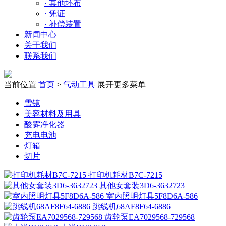
·
其他坯布
·
凭证
·
补偿装置
新闻中心
关于我们
联系我们
当前位置
首页
>
气动工具
展开更多菜单
雪镜
美容材料及用具
酸雾净化器
充电电池
灯箱
切片
打印机耗材B7C-7215
其他女套装3D6-3632723
室内照明灯具5F8D6A-586
跳线机68AF8F64-6886
齿轮泵EA7029568-729568