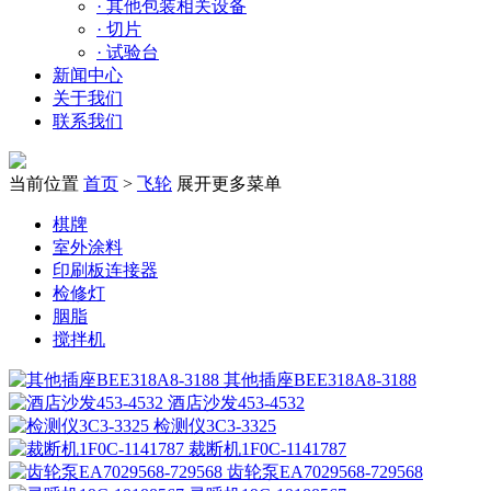
·
其他包装相关设备
·
切片
·
试验台
新闻中心
关于我们
联系我们
当前位置
首页
>
飞轮
展开更多菜单
棋牌
室外涂料
印刷板连接器
检修灯
胭脂
搅拌机
其他插座BEE318A8-3188
酒店沙发453-4532
检测仪3C3-3325
裁断机1F0C-1141787
齿轮泵EA7029568-729568