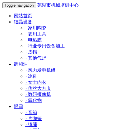
芜湖市机械培训中心
Toggle navigation
网站首页
结晶设备
·
家用陶瓷
·
农用工具
·
电热膜
·
行业专用设备加工
·
皮帽
·
其他气焊
调和油
·
风力发电机组
·
冰鞋
·
女士内衣
·
仿丝大方巾
·
数码摄像机
·
氧化物
眼霜
·
音箱
·
片弹簧
·
缆绳