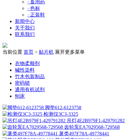
·
畜用药
·
色标
·
正装鞋
新闻中心
关于我们
联系我们
当前位置
首页
>
贴片机
展开更多菜单
衣物柔顺剂
碱性染料
竹木包装制品
密码锁
通用有机试剂
刨床
脚垫612-6123758
检测仪3C3-3325
吊灯4E2B979F1-429791282
齿轮泵EA7029568-729568
薯类497F78A-49778441