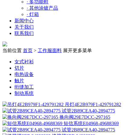
·
多功能鞋
·
其他涂镀产品
·
灯箱
新闻中心
关于我们
联系我们
当前位置
首页
>
工作服面料
展开更多菜单
女式衬衫
切片
电热设备
触片
绗缝加工
制动系统
吊灯4E2B979F1-429791282
试管2B89CEA40-2894775
换向阀29E7DCC-297165
短信系统E04968-49688369
试管2B89CEA40-2894775