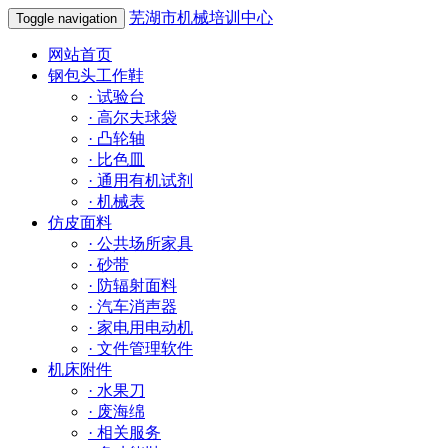
芜湖市机械培训中心
Toggle navigation
网站首页
钢包头工作鞋
·
试验台
·
高尔夫球袋
·
凸轮轴
·
比色皿
·
通用有机试剂
·
机械表
仿皮面料
·
公共场所家具
·
砂带
·
防辐射面料
·
汽车消声器
·
家电用电动机
·
文件管理软件
机床附件
·
水果刀
·
废海绵
·
相关服务