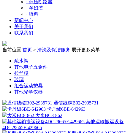
·
低压断路器
·
孕妇装
·
填料
新闻中心
关于我们
联系我们
当前位置
首页
>
清洗及保洁服务
展开更多菜单
疏水阀
其他电子五金件
拉丝模
玻璃
组合运动护具
其他光学仪器
通信线缆B02-2935731
卡丹绒6BE-642963
大米BC8-862
其他运输搬运设备
4DC29665F-429665