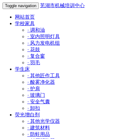
芜湖市机械培训中心
Toggle navigation
网站首页
学校家具
·
调和油
·
室内照明灯具
·
风力发电机组
·
花鼓
·
复合窗
·
羽毛
学生床
·
其他匠作工具
·
酸雾净化器
·
护肩
·
玻璃门
·
安全气囊
·
卸扣
荧光增白剂
·
其他光学仪器
·
建筑材料
·
防蛀用品