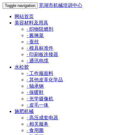
芜湖市机械培训中心
Toggle navigation
网站首页
美容材料及用具
·
织物阻燃剂
·
酱腌菜
·
蚕丝
·
模具标准件
·
印刷板连接器
·
通讯电缆
水松胶
·
工作服面料
·
其他皮革化学品
·
轴承钢
·
保暖鞋
·
光学摄像机
·
皮毛一体
施肥机械
·
高压成套电器
·
相关服务
·
食用菌