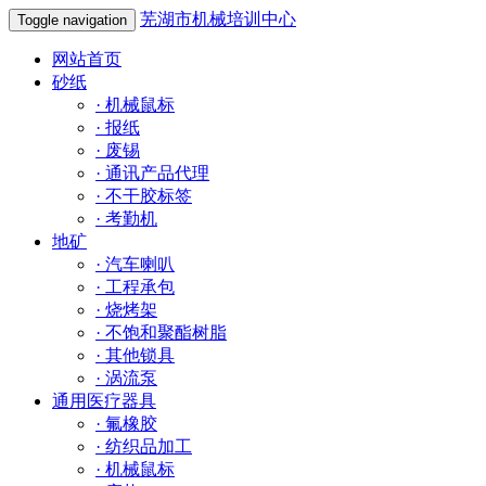
芜湖市机械培训中心
Toggle navigation
网站首页
砂纸
·
机械鼠标
·
报纸
·
废锡
·
通讯产品代理
·
不干胶标签
·
考勤机
地矿
·
汽车喇叭
·
工程承包
·
烧烤架
·
不饱和聚酯树脂
·
其他锁具
·
涡流泵
通用医疗器具
·
氟橡胶
·
纺织品加工
·
机械鼠标