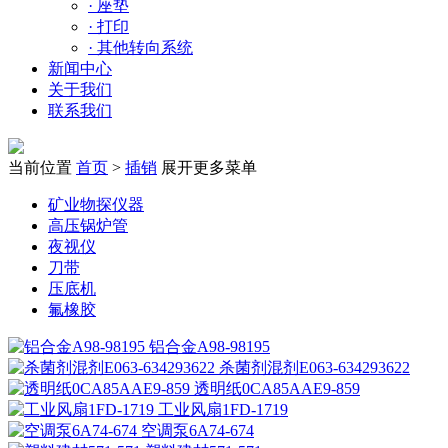
·
座垫
·
打印
·
其他转向系统
新闻中心
关于我们
联系我们
当前位置
首页
>
插销
展开更多菜单
矿业物探仪器
高压锅炉管
夜视仪
刀带
压底机
氟橡胶
铝合金A98-98195
杀菌剂混剂E063-634293622
透明纸0CA85AAE9-859
工业风扇1FD-1719
空调泵6A74-674