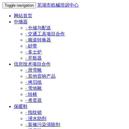
芜湖市机械培训中心
Toggle navigation
网站首页
中继器
·
仓储与配送
·
交通工具项目合作
·
频道转换器
·
砂带
·
多士炉
·
开瓶器
信息技术项目合作
·
滑雪靴
·
其他音响产品
·
拷贝纸
·
雪地靴
·
转椅
·
煮蛋器
保暖鞋
·
指纹锁
·
浸水助剂
·
装修污染清除剂