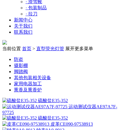
·
滑雪靴
·
包装制品
·
拉刀
新闻中心
关于我们
联系我们
当前位置
首页
>
直型荧光灯管
展开更多菜单
防盗
摄影棚
脚踏阀
其他包装相关设备
家用电器加工
熏香及熏香炉
硫酸盐E35-352
运动测试仪器AE97A7F-
97725
硫酸盐E35-352
皮革CE090-97538913