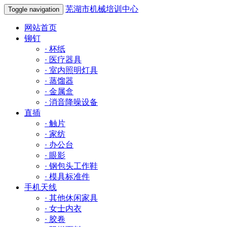
芜湖市机械培训中心
Toggle navigation
网站首页
铆钉
·
杯纸
·
医疗器具
·
室内照明灯具
·
蒸馏器
·
金属盒
·
消音降噪设备
直插
·
触片
·
家纺
·
办公台
·
眼影
·
钢包头工作鞋
·
模具标准件
手机天线
·
其他休闲家具
·
女士内衣
·
胶卷