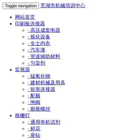
芜湖市机械培训中心
Toggle navigation
网站首页
印刷板连接器
·
高压成套电器
·
炼化设备
·
女士内衣
·
汽车漆
·
管道辅助材料
·
匀染剂
监视器
·
锰氧化物
·
建材机械及用具
·
矩形连接器
·
配额
·
闸阀
·
膨胀螺丝
格栅灯
·
通用有机试剂
·
鲜花
·
座钻