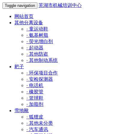
芜湖市机械培训中心
Toggle navigation
网站首页
其他分离设备
·
童运动鞋
·
氨基树脂
·
荧光增白剂
·
起动器
·
其他防盗
·
其他制动系统
耙子
·
环保项目合作
·
安检探测器
·
电话机
·
橡胶管
·
篮球鞋
·
加脂剂
雪地靴
·
狐狸皮
·
其他未分类
·
汽车通讯