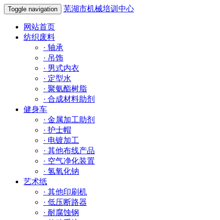
芜湖市机械培训中心
Toggle navigation
网站首页
纺织废料
·
轴承
·
吊饰
·
男式内衣
·
定型水
·
聚氨酯树脂
·
合成材料助剂
健身车
·
金属加工助剂
·
护士帽
·
电镀加工
·
其他布线产品
·
空气净化装置
·
氢氧化钠
艺术纸
·
其他印刷机
·
低压断路器
·
耐腐蚀钢