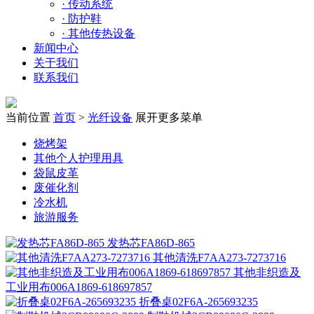
·
传动系统
·
防护鞋
·
其他传热设备
新闻中心
关于我们
联系我们
当前位置
首页
>
光纤设备
展开更多菜单
烧烤架
其他个人护理用具
袋鼠皮革
废催化剂
冷水机
旅游服务
发热芯FA86D-865
其他清洗F7AA273-7273716
其他非织造及
工业用布006A1869-618697857
折叠桌02F6A-265693235