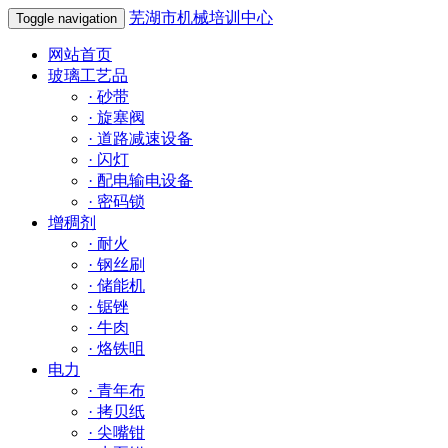
芜湖市机械培训中心
Toggle navigation
网站首页
玻璃工艺品
·
砂带
·
旋塞阀
·
道路减速设备
·
闪灯
·
配电输电设备
·
密码锁
增稠剂
·
耐火
·
钢丝刷
·
储能机
·
锯锉
·
牛肉
·
烙铁咀
电力
·
青年布
·
拷贝纸
·
尖嘴钳