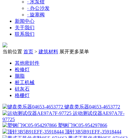
·
水泵钳
·
办公沙发
·
旋塞阀
新闻中心
关于我们
联系我们
当前位置
首页
>
建筑材料
展开更多菜单
其他密封件
检修灯
胭脂
桩工机械
硅灰石
格栅灯
键盘类乐器04653-4653772
运动测试仪器AE97A7F-
97725
塑钢门9C05-954297866
顶针3B5B91EFF-35918444