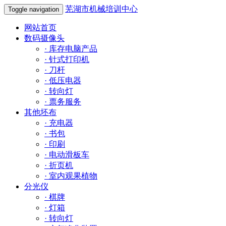
芜湖市机械培训中心
Toggle navigation
网站首页
数码摄像头
·
库存电脑产品
·
针式打印机
·
刀杆
·
低压电器
·
转向灯
·
票务服务
其他坯布
·
充电器
·
书包
·
印刷
·
电动滑板车
·
折页机
·
室内观果植物
分光仪
·
棋牌
·
灯箱
·
转向灯