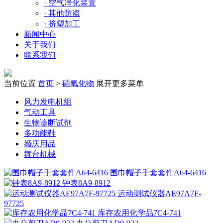
·
空气净化装置
·
其他防盗
·
挤塑加工
新闻中心
关于我们
联系我们
当前位置
首页
>
硒氧化物
展开更多菜单
风力发电机组
气动工具
生物诊断试剂
多功能鞋
婚庆用品
舞台机械
围巾帽子手套套件A64-6416
钟表8A9-8912
运动测试仪器AE97A7F-
97725
库存农用化学品7C4-741