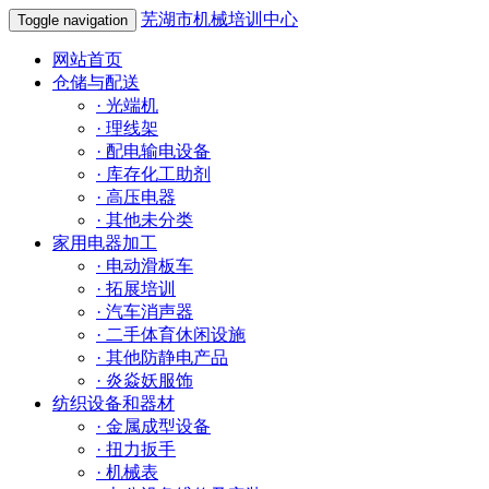
芜湖市机械培训中心
Toggle navigation
网站首页
仓储与配送
·
光端机
·
理线架
·
配电输电设备
·
库存化工助剂
·
高压电器
·
其他未分类
家用电器加工
·
电动滑板车
·
拓展培训
·
汽车消声器
·
二手体育休闲设施
·
其他防静电产品
·
炎焱妖服饰
纺织设备和器材
·
金属成型设备
·
扭力扳手
·
机械表