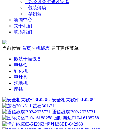
·
办公设备维修及安装
·
包装薄膜
·
孕妇装
新闻中心
关于我们
联系我们
当前位置
首页
>
机械表
展开更多菜单
微波干燥设备
电烙铁
乳化机
电灶具
洗地机
座钻
安全相关软件3B0-382
萤石301-311
通信线缆B02-2935731
国际海运F10-16188258
卡丹绒6BE-642963