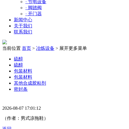
·
节电设备
·
脚踏阀
·
开门器
新闻中心
关于我们
联系我们
当前位置
首页
>
冶炼设备
>
展开更多菜单
硫醇
硫醇
包装材料
包装材料
其他合成胶粘剂
密封条
2026-08-07 17:01:12
（作者：男式凉拖鞋）
返回