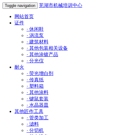
芜湖市机械培训中心
Toggle navigation
网站首页
证件
·
休闲鞋
·
涡流泵
·
建筑材料
·
其他包装相关设备
·
其他涂镀产品
·
分光仪
耐火
·
荧光增白剂
·
传真纸
·
塑料箱
·
其他涂料
·
键鼠套装
·
水晶器皿
其他匠作工具
·
管类加工
·
滤料
·
分切机