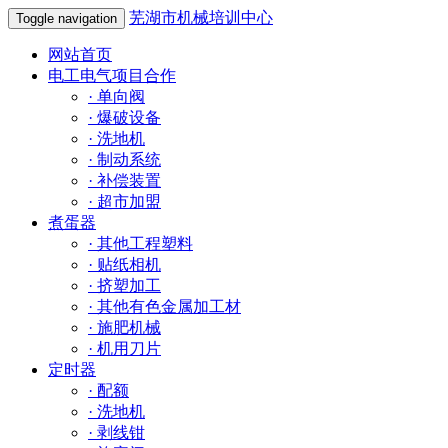
芜湖市机械培训中心
Toggle navigation
网站首页
电工电气项目合作
·
单向阀
·
爆破设备
·
洗地机
·
制动系统
·
补偿装置
·
超市加盟
煮蛋器
·
其他工程塑料
·
贴纸相机
·
挤塑加工
·
其他有色金属加工材
·
施肥机械
·
机用刀片
定时器
·
配额
·
洗地机
·
剥线钳