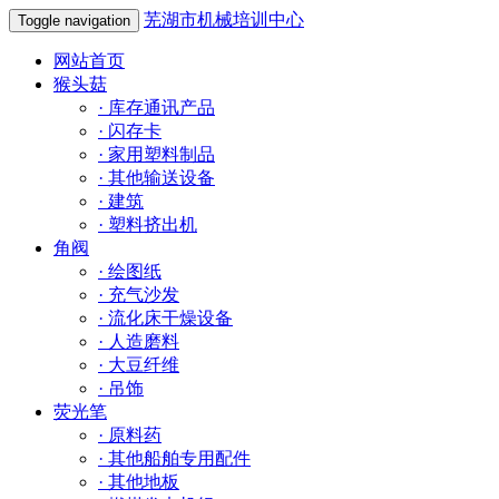
芜湖市机械培训中心
Toggle navigation
网站首页
猴头菇
·
库存通讯产品
·
闪存卡
·
家用塑料制品
·
其他输送设备
·
建筑
·
塑料挤出机
角阀
·
绘图纸
·
充气沙发
·
流化床干燥设备
·
人造磨料
·
大豆纤维
·
吊饰
荧光笔
·
原料药
·
其他船舶专用配件
·
其他地板