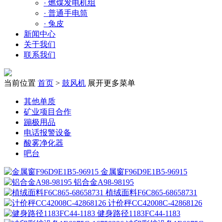
·
燃煤发电机组
·
普通手电筒
·
兔皮
新闻中心
关于我们
联系我们
当前位置
首页
>
鼓风机
展开更多菜单
其他单质
矿业项目合作
蹦极用品
电话报警设备
酸雾净化器
吧台
金属窗F96D9E1B5-96915
铝合金A98-98195
植绒面料F6C865-68658731
计价秤CC42008C-42868126
健身路径1183FC44-1183